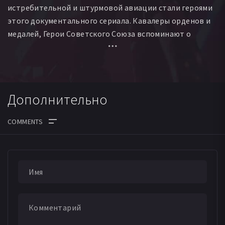
истребительной и штурмовой авиации стали героями
этого документального сериала. Кавалеры орденов и
медалей, Герои Советского Союза вспоминают о
Великой Отечественной войне. Из их правдивых,
горьких, иногда страшных, а иногда и веселых
рассказов, зрители узнают о жизни солдата на фронте.
О боевой работе и о простом солдатском быте. О том,
Дополнительно
чему учили в училищах и учебных полках молодых
командиров. О том, какую школу прошли они уже на
фронте. О «маленьких солдатских хитростях» и об
умении выжить, чтобы победить...
ДАТА ВЫХОДА СЕРИЙ