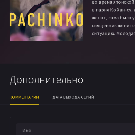
во время японской
в парня Ко Хан-су,
женат, сама была 
священник женится
ситуацию. Молодая
в Японию, где, пр
и дискриминацию 
наладить жизнь.
Дополнительно
КОММЕНТАРИИ
ДАТА ВЫХОДА СЕРИЙ