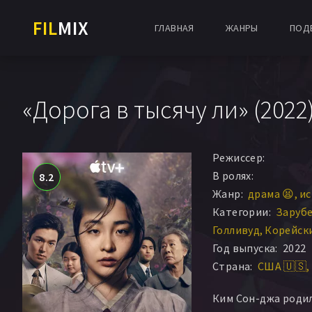
FIL
MIX
ГЛАВНАЯ
ЖАНРЫ
ПОД
«Дорога в тысячу ли» (2022
Режиссер:
В ролях:
8.2
Жанр:
драма 😫
ис
Категории:
Заруб
Голливуд
Корейск
Год выпуска:
2022
Страна:
США 🇺🇸
Ким Сон-джа родил