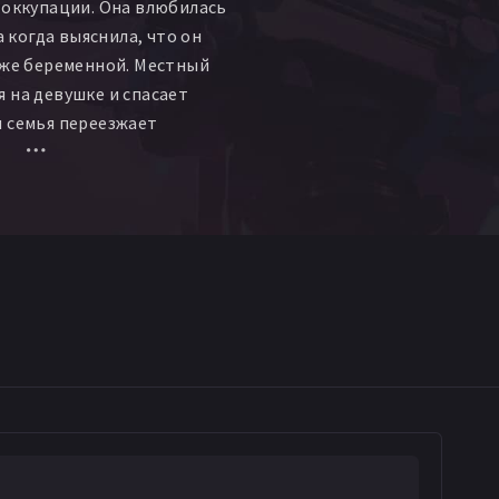
 оккупации. Она влюбилась
 а когда выяснила, что он
уже беременной. Местный
 на девушке и спасает
 семья переезжает
еодолевая презрение
корейцев, пытается