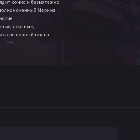
ядит сонно и безмятежно.
полномоченный Марина
ногие
чные, опасные,
на не первый год на
 чем-то удивить. Однако
я. Город потрясен
сшествием. Местного
 застрелил из подводного
рывшийся сразу после
ло нужно расправиться
мцем Аркашей, да еще
ым способом? Орлинская
вание. Убийца уверен,
ал концы в воду, но это