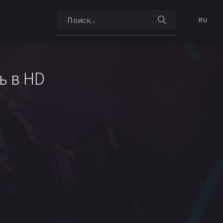
RU
ь в HD