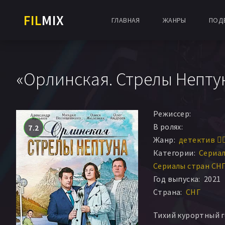
FIL
MIX
ГЛАВНАЯ
ЖАНРЫ
ПОД
«Орлинская. Стрелы Нептун
Режиссер:
В ролях:
7.2
Жанр:
детектив 🕵️‍♂
Категории:
Сериа
Сериалы стран СН
Год выпуска:
2021
Страна:
СНГ
Тихий курортный г