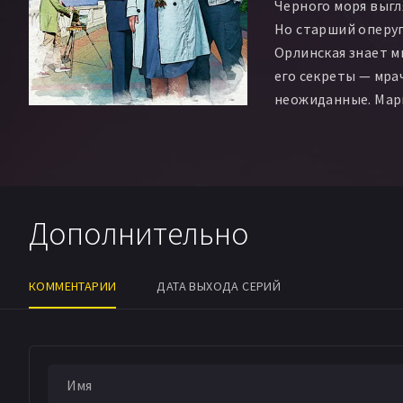
Черного моря выгл
Но старший оперу
Орлинская знает м
его секреты — мра
неожиданные. Мари
службе, ее трудно
кому-то это удаетс
невероятным прои
фотографа Аркашу
ружья водолаз, ск
Дополнительно
убийства. Кому бы
со всеобщим люби
и таким хитроумн
КОММЕНТАРИИ
ДАТА ВЫХОДА СЕРИЙ
начинает расследо
что надежно спрят
не так…