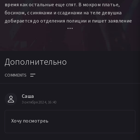
время как остальные еще спят. В мокром платье,
босиком, с синяками и ссадинами на теле девушка
добирается до отделения полиции и пишет заявление
об изнасиловании. В преступлении она обвиняет своих
друзей, влиятельных людей города. Дело вызывает
огромный резонанс, и расследование проливает свет
на события из прошлого всех фигурантов дела.
Дополнительно
Под огнем общественного осуждения оказываются
не столько предполагаемые насильники, сколько сама
Анна.
ДАТА ВЫХОДА СЕРИЙ
Саша
3 октября 2024, 16:40
Хочу посмотреь