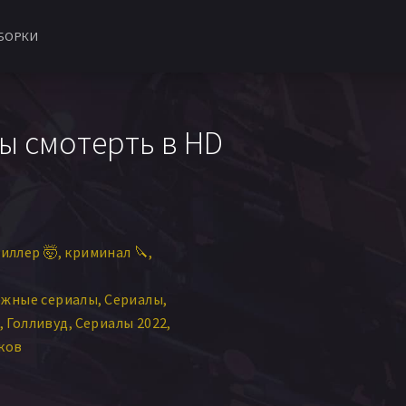
БОРКИ
ны смотерть в HD
иллер 🤯
криминал 🔪
ежные сериалы
Сериалы
с
Голливуд
Сериалы 2022
ков