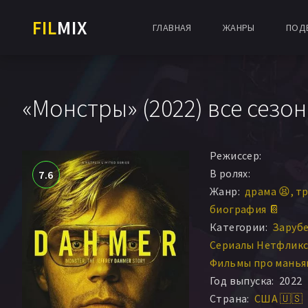
FIL
MIX
ГЛАВНАЯ
ЖАНРЫ
ПОД
«Монстры» (2022) все сезо
Режиссер:
В ролях:
7.6
Жанр:
драма 😫
тр
биография 📔
Категории:
Заруб
Сериалы Нетфлик
Фильмы про манья
Год выпуска:
2022
Страна:
США 🇺🇸