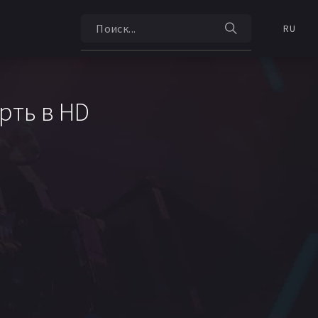
RU
рть в HD