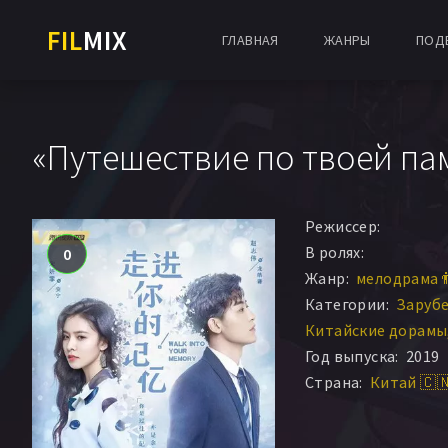
FIL
MIX
ГЛАВНАЯ
ЖАНРЫ
ПОД
«Путешествие по твоей пам
Режиссер:
В ролях:
0
Жанр:
мелодрама 
Категории:
Заруб
Китайские дорамы
Год выпуска:
2019
Страна:
Китай 🇨