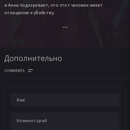
и Анна подозревает, что этот человек имеет
отношение к убийству.
А в Питере, похоже, снова просыпается маньяк,
который орудовал год назад, убивая прохожих в арках.
Вскоре за это дело берутся частные детективы Макар
Илюшин и Сергей Бабкин: к ним обращается девушка
Дополнительно
с просьбой разыскать ее брата Никиту Сафонова.
Она утверждает, что недавно убитый маньяком
молодой человек — один из институтских друзей
Никиты. А самому Никите в последнее время казалось,
ДАТА ВЫХОДА СЕРИЙ
что за ним кто-то следит из дома напротив. Это дом
Анны.