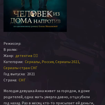
Режиссер:
В ролях:
Жанр:
детектив 🕵️‍♂️
Категории:
Сериалы
Россия
Сериалы 2021
Сериалы стран СНГ
Год выпуска:
2021
Страна:
СНГ
Молодая девушка Анна живет за городом, в доме
родителей, одна: мать умерла давно, отца убили
год назад. Раз в месяц кто-то присылает ей деньги,