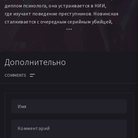
диплом психолога, она устраивается в НИИ,
где изучает поведение преступников. Новинская
сталкивается с очередным серийным убийцей,
которого нет в её научной картотеке. Он подражает
самым известным маньякам прошлого и вовлекает
Новинскую в свою зловещую игру. Под угрозой
оказываются жизни не только людей из окружения
Дополнительно
Алины, но и её семья.
ДАТА ВЫХОДА СЕРИЙ