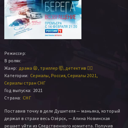
Режиссер:
В ролях:
Жанр:
драма 😫
триллер 🤯
детектив 🕵️‍♂️
Категории:
Сериалы
Россия
Сериалы 2021
Сериалы стран СНГ
Год выпуска:
2021
Страна:
СНГ
Поставив точку в деле Душителя — маньяка, который
держал в страхе весь Озёрск, — Алина Новинская
решает уйти из Следственного комитета. Получив