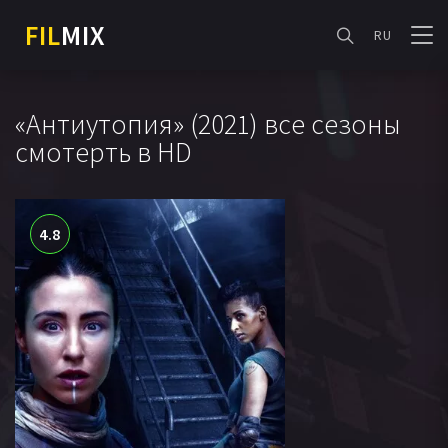
FIL
MIX
RU
«Антиутопия» (2021) все сезоны
смотерть в HD
4.8