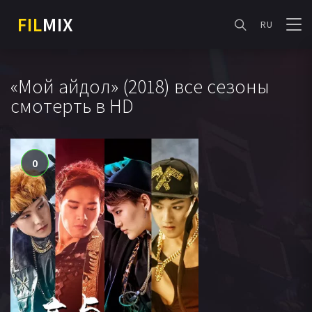
FIL
MIX
RU
«Мой айдол» (2018) все сезоны
смотерть в HD
0