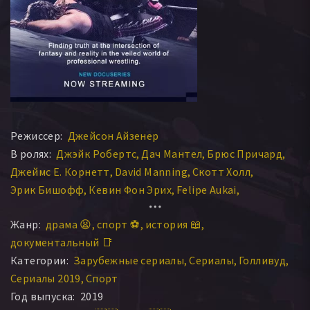
Режиссер:
Джейсон Айзенер
В ролях:
Джэйк Робертс
Дач Мантел
Брюс Причард
Джеймс Е. Корнетт
David Manning
Скотт Холл
Эрик Бишофф
Кевин Фон Эрих
Felipe Aukai
Christopher Power
Жанр:
драма 😫
спорт ⚽
история 📖
документальный 📑
Категории:
Зарубежные сериалы
Сериалы
Голливуд
Сериалы 2019
Спорт
Год выпуска:
2019