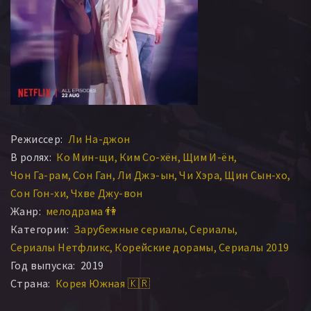
Режиссер:
Ли На-джон
В ролях:
Ко Мин-щи
Ким Со-хён
Щим И-ён
Чон Га-рам
Сон Ган
Ли Джэ-ын
Чи Хэра
Щин Сын-хо
Сон Гон-хи
Чхве Джу-вон
Жанр:
мелодрама 👫
Категории:
Зарубежные сериалы
Сериалы
Сериалы Нетфликс
Корейские дорамы
Сериалы 2019
Год выпуска:
2019
Страна:
Корея Южная 🇰🇷