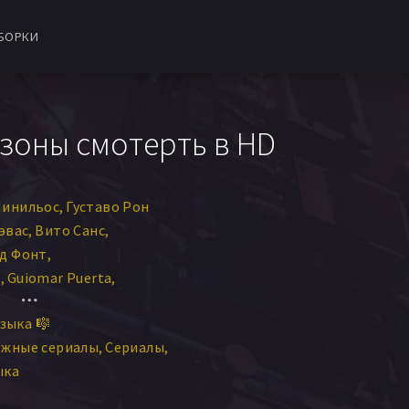
БОРКИ
езоны смотерть в HD
Пинильос
Густаво Рон
эвас
Вито Санс
д Фонт
е
Guiomar Puerta
 Ларродера
Silvana Navas
зыка 🎼
ежные сериалы
Сериалы
ыка