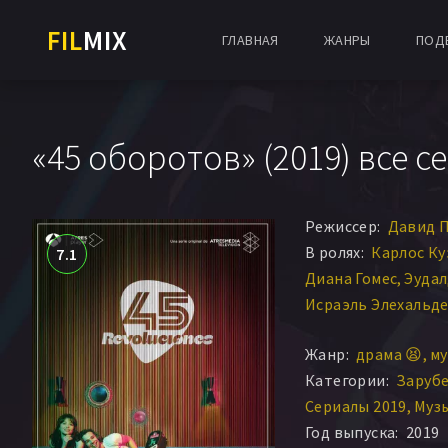
FIL
MIX
ГЛАВНАЯ
ЖАНРЫ
ПОД
«45 оборотов» (2019) все с
Режиссер:
Давид 
В ролях:
Карлос Ку
7.1
Диана Гомес
Эудал
Исраэль Элехальд
Иван Маркос
Луис
Жанр:
драма 😫
му
Кармен Гутьеррес
Категории:
Заруб
Сериалы 2019
Муз
Год выпуска:
2019