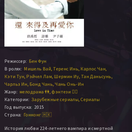
Режиссер:
Бен Фун
В ролях:
Мишель Вай
Теренс Инь
Карлос Чан
Кэти Тун
Рэйчел Лам
Шермин Иу
Тан Даньсунь
Чарльз Ин
Бонд Чань
Чань Онь-Ин
Жанр:
мелодрама 👫
фэнтези 🧝‍♂️
Категории:
Зарубежные сериалы
Сериалы
Год выпуска:
2015
Страна:
Гонконг 🇭🇰
История любви 224-летнего вампира и смертной