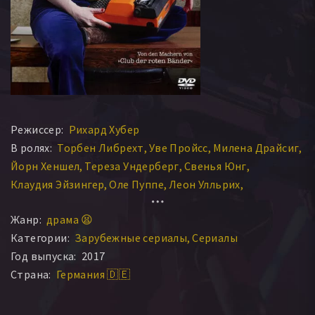
Режиссер:
Рихард Хубер
В ролях:
Торбен Либрехт
Уве Пройсс
Милена Драйсиг
Йорн Хеншел
Тереза Ундерберг
Свенья Юнг
Клаудия Эйзингер
Оле Пуппе
Леон Улльрих
Мартин Хорн
Жанр:
драма 😫
Категории:
Зарубежные сериалы
Сериалы
Год выпуска:
2017
Страна:
Германия 🇩🇪