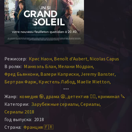
Режиссер:
Крис Наон
Benoît d'Aubert
Nicolas Capus
В ролях:
Манюэль Блан
Мелани Модран
Фред Бьянкони
Валери Каприски
Jeremy Banster
Бертран Фарж
Кристель Лабод
Maelle Mietton
Мойс Сантамария
Benjamin Bourgois
Жанр:
комедия 🤪
драма 😫
детектив 🕵️‍♂️
криминал 🔪
Категории:
Зарубежные сериалы
Сериалы
Сериалы 2018
Год выпуска:
2018
Страна:
Франция 🇫🇷