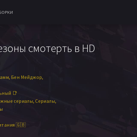
БОРКИ
сезоны смотерть в HD
Гамм
Бен Мейджор
ьный 📑
ежные сериалы
Сериалы
лы
тания 🇬🇧