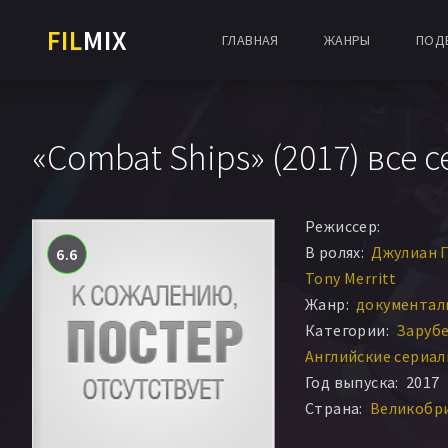
FIL
MIX
ГЛАВНАЯ
ЖАНРЫ
ПОД
«Combat Ships» (2017) все 
Режиссер:
В ролях:
Джулиан 
6.6
Tony Merritt
Жанр:
документал
Категории:
Заруб
Английские сериа
Год выпуска:
2017
Страна:
Великобри