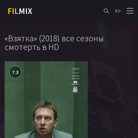
FIL
MIX
RU
«Взятка» (2018) все сезоны
смотерть в HD
7.3