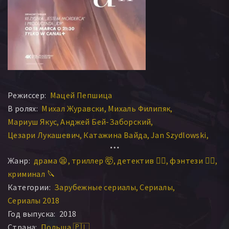
Режиссер:
Мацей Пепшица
В ролях:
Михал Журавски
Михаль Филипяк
Мариуш Якус
Анджей Бей-Заборский
Цезари Лукашевич
Катажина Вайда
Jan Szydlowski
Grzegorz Prasalski
Kamil Panas
Igor Kowalik
Жанр:
драма 😫
триллер 🤯
детектив 🕵️‍♂️
фэнтези 🧝‍♂️
криминал 🔪
Категории:
Зарубежные сериалы
Сериалы
Сериалы 2018
Год выпуска:
2018
Страна:
Польша 🇵🇱