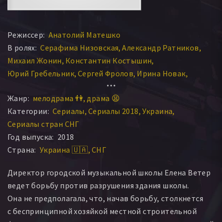
Режиссер:
Анатолий Матешко
В ролях:
Серафима Низовская
Александр Ратников
Михаил Жонин
Константин Костышин
Юрий Гребельник
Сергей Фролов
Ирина Новак
Олеся Островская
Данил Шевченко
Ольга Пасичник
Жанр:
мелодрама 👫
драма 😫
Категории:
Сериалы
Сериалы 2018
Украина
Сериалы стран СНГ
Год выпуска:
2018
Страна:
Украина 🇺🇦
СНГ
Директор городской музыкальной школы Елена Ветер
ведет борьбу против разрушения здания школы.
Она не предполагала, что, начав борьбу, столкнется
с беспринципной хозяйкой местной строительной