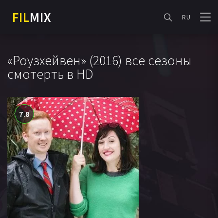
FIL
MIX
RU
«Роузхейвен» (2016) все сезоны
смотерть в HD
7.8