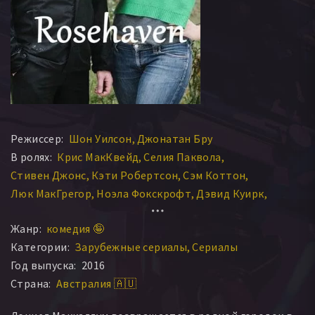
Режиссер:
Шон Уилсон
Джонатан Бру
В ролях:
Крис МакКвейд
Селия Паквола
Стивен Джонс
Кэти Робертсон
Сэм Коттон
Люк МакГрегор
Ноэла Фокскрофт
Дэвид Куирк
Ким Нуки
Энтони Морган
Жанр:
комедия 🤪
Категории:
Зарубежные сериалы
Сериалы
Год выпуска:
2016
Страна:
Австралия 🇦🇺