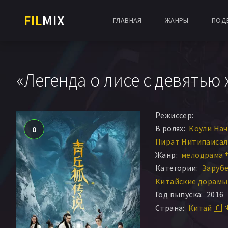
FIL
MIX
ГЛАВНАЯ
ЖАНРЫ
ПОД
«Легенда о лисе с девятью 
Режиссер:
В ролях:
Коули На
0
Пират Нитипаисал
Жанр:
мелодрама 
Категории:
Заруб
Китайские дорамы
Год выпуска:
2016
Страна:
Китай 🇨