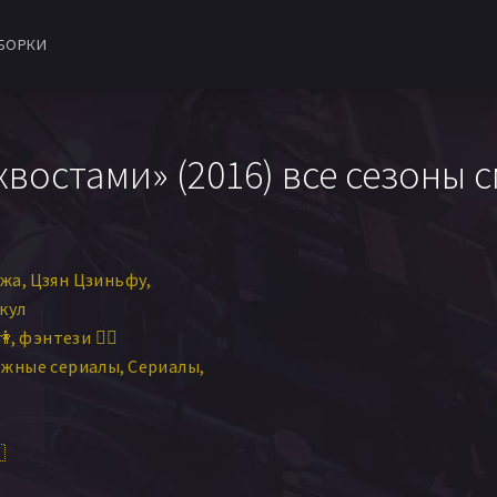
БОРКИ
хвостами» (2016) все сезоны 
чжа
Цзян Цзиньфу
кул
👫
фэнтези 🧝‍♂️
ежные сериалы
Сериалы
