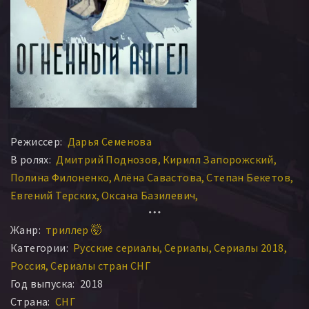
Режиссер:
Дарья Семенова
В ролях:
Дмитрий Поднозов
Кирилл Запорожский
Полина Филоненко
Алёна Савастова
Степан Бекетов
Евгений Терских
Оксана Базилевич
Анастасия Шалыгина
Ян Решетников
Жанр:
триллер 🤯
Софья Галишникова
Категории:
Русские сериалы
Сериалы
Сериалы 2018
Россия
Сериалы стран СНГ
Год выпуска:
2018
Страна:
СНГ