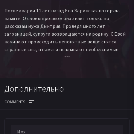
После аварии 11 лет назад Ева Заринская потеряла
память. О своем прошлом она знает только по
рассказам мужа Дмитрия. Проведя много лет
заграницей, супруги возвращаются на родину. С Евой
начинают происходить непонятные вещи: снятся
странные сны, в памяти всплывают необъяснимые
воспоминания, в которых ее преследует образ
маленькой дочери. Только, по словам Дмитрия, у Евы
никогда не было детей. Но можно ли ему верить? Она
все больше сомневается в его словах, мало того, не
Дополнительно
понимает, кто на самом деле этот человек, с которым
живет столько лет. Отчаянно пытаясь вспомнить
детали своей прошлого, Ева приступает к
расследованию, результаты которого едва не лишают
ДАТА ВЫХОДА СЕРИЙ
ее жизни.