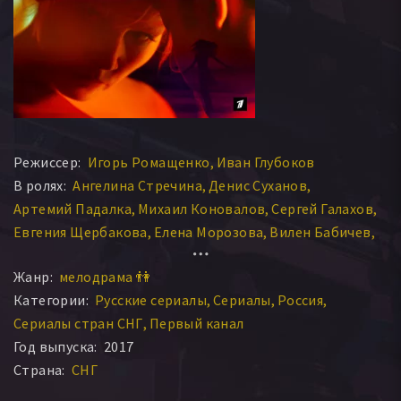
Режиссер:
Игорь Ромащенко
Иван Глубоков
В ролях:
Ангелина Стречина
Денис Суханов
Артемий Падалка
Михаил Коновалов
Сергей Галахов
Евгения Щербакова
Елена Морозова
Вилен Бабичев
Александр Ратников
Валерий Афанасьев
Жанр:
мелодрама 👫
Эрик Яралов
Даниил Воробьев
Антон Афанасьев
Категории:
Русские сериалы
Сериалы
Россия
Павел Мисаилов
Алёна Бабенко
Татьяна Казючиц
Сериалы стран СНГ
Первый канал
Назир Жуков
Марта Тимофеева
Борис Хвошнянский
Год выпуска:
2017
Светлана Тимофеева-Летуновская
Сергей Беляев
Страна:
СНГ
Анна Ардова
Александр Семчев
Лариса Домаскина
Павел Делонг
Диана Эстрада
Кирилл Дубровицкий