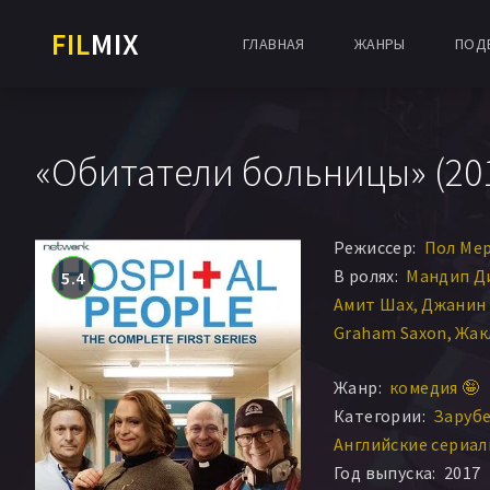
FIL
MIX
ГЛАВНАЯ
ЖАНРЫ
ПОД
«Обитатели больницы» (201
Режиссер:
Пол Ме
В ролях:
Мандип Д
5.4
Амит Шах
Джанин
Graham Saxon
Жак
Анджела Каррен
A
Жанр:
комедия 🤪
Oliver Wellington
Категории:
Заруб
Джеймс Флит
Расс
Английские сериа
Сэлли Филлипс
Дж
Год выпуска:
2017
Адам Ричез
Jonnie