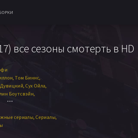
БОРКИ
7) все сезоны смотерть в HD
рфи
иллон
Том Биннс
 Дувицкий
Сух Ойла
лин Боутсвэйн
lex Hunter
Марк Уильямс
ежные сериалы
Сериалы
елл Брэнд
Алекс МакКуин
лы
есика Джонсон
 Price
Сиан Фолкс