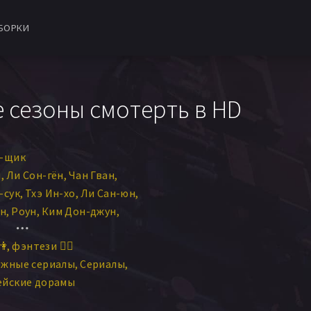
БОРКИ
е сезоны смотерть в HD
н-щик
и
Ли Сон-гён
Чан Гван
-сук
Тхэ Ин-хо
Ли Сан-юн
ун
Роун
Ким Дон-джун
н-хван
О А-рин
👫
фэнтези 🧝‍♂️
а-хи
Ким Ро-ун
ежные сериалы
Сериалы
ейские дорамы