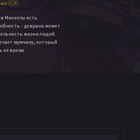
ая 🇰🇷
ов Микаэлы есть
обность - девушка может
ельность жизни людей.
ечает мужчину, который
 её время.