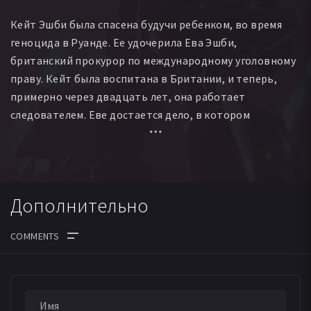
Гари Фаннин
Эррол Френсис
Gurnita Kaur Kahlon
Кейт Эшби была спасена будучи ребенком, во время
Хелена Холмс
Лати Гбаджа
Эмили Нг
Лорел Лефкоу
геноцида в Руанде. Ее удочерила Ева Эшби,
Dywayne Thomas
Джоан Айола
Рутвиг Ваид
британский прокурор по международному уголовному
Martin Bassindale
Emmanuel Berthelot
праву. Кейт была воспитана в Британии, и теперь,
Corrinne Bougaard
Джонатан Бурто
Ндонго Фэй
примерно через двадцать лет, она работает
Паскаль Лорен
Рэй Лим
Джеки Моррисон
Суле Рими
следователем. Еве достается дело, в котором
фигурирует лидер африканского ополчения того
времени. После этого история навсегда
переворачивает жизнь героев.
Дополнительно
ДАТА ВЫХОДА СЕРИЙ