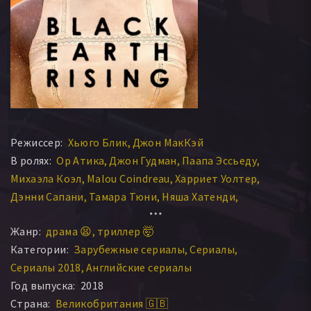
Режиссер:
Хьюго Блик
Джон МакКэй
В ролях:
Ор Атика
Джон Гудман
Паапа Эссьеду
Михаэла Коэл
Malou Coindreau
Харриет Уолтер
Дэнни Сапани
Тамара Тюни
Няша Хатенди
Найджел Уитми
Иоланда Васкес
Трева Этьен
Жанр:
драма 😫
триллер 🤯
Вивьенн Харви
Марк Андервуд
Николас Бевени
Категории:
Зарубежные сериалы
Сериалы
Кэтрин Хантер
Абена Айивор
Гленн Уэбстер
Сериалы 2018
Английские сериалы
Ричард Диксон
Мэттью Стир
Тайрон Хаггинс
Год выпуска:
2018
Дебора Рок
Нома Думезвени
Малу Койндреау
Страна:
Великобритания 🇬🇧
Лусиан Мсамати
Эммануэль Имани
Рафаэль Соволе