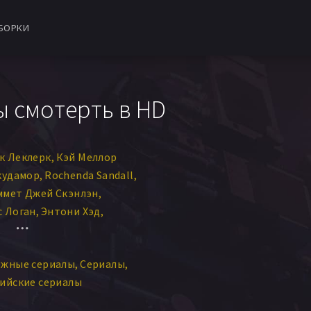
БОРКИ
ы смотерть в HD
к Леклерк
Кэй Меллор
кудамор
Rochenda Sandall
ммет Джей Скэнлэн
с Логан
Энтони Хэд
н
Зоэ Уонамейкер
зи Хэд
Валери Лиллей
ежные сериалы
Сериалы
 Бэйли
Мэттью Марш
ийские сериалы
а Эйнсуорт
Дэйв Хилл
д
Нав Сидху