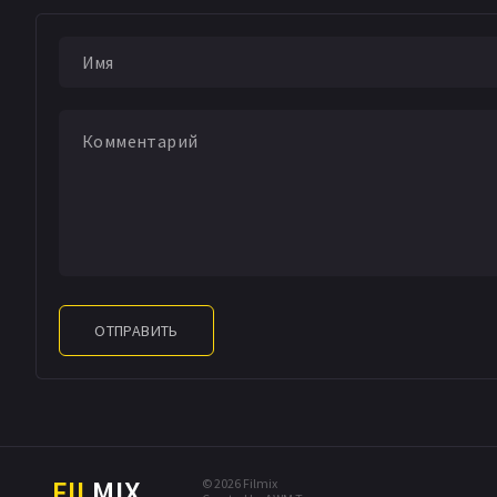
Eleanor Booth
Bet
Rosie Perry
Хлоя Х
Adam Darlington
G
ОТПРАВИТЬ
FIL
MIX
© 2026 Filmix