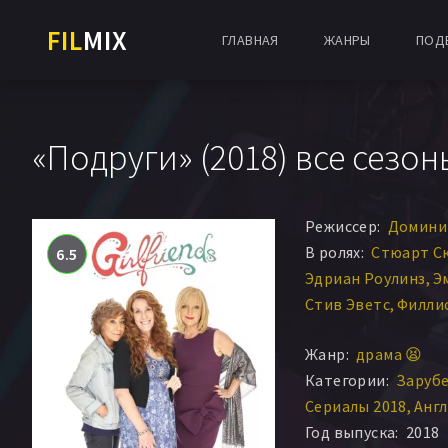
FIL
MIX
ГЛАВНАЯ
ЖАНРЫ
ПОД
«Подруги» (2018) все сезон
Режиссер:
Домини
В ролях:
Стюарт С
6.5
Эдриан Роулинз
Э
Стив Эветс
Филли
Миранда Ричардсо
Жанр:
драма 😫
Филип Камбас
Дэй
Категории:
Заруб
Мэттью Льюис
Ри
Сериалы 2018
Англ
Венди Крэйг
Лаур
Год выпуска:
2018
Дэвид МакКлеллан