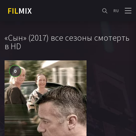
FIL
MIX
RU
«Сын» (2017) все сезоны смотерть
в HD
0