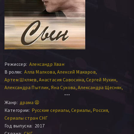
Режиссер:
Александр Хван
В ролях:
Алла Малкова
Алексей Макаров
Артем Шкляев
Анастасия Савосина
Сергей Мухин
Александра Пытлик
Яна Сухова
Александра Щесняк
Наталья Савинова
Жанр:
драма 😫
Категории:
Русские сериалы
Сериалы
Россия
Сериалы стран СНГ
Год выпуска:
2017
Страна:
СНГ