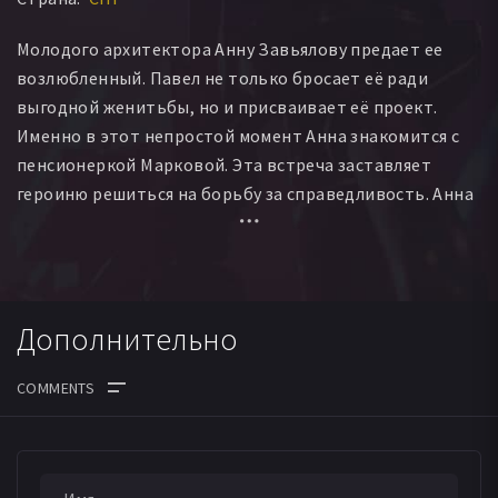
Молодого архитектора Анну Завьялову предает ее
возлюбленный. Павел не только бросает её ради
выгодной женитьбы, но и присваивает её проект.
Именно в этот непростой момент Анна знакомится с
пенсионеркой Марковой. Эта встреча заставляет
героиню решиться на борьбу за справедливость. Анна
намерена вернуть свой проект и помочь Марковой
получить положенную ей по праву квартиру.
За помощью она обращается к столичному чиновнику
Дополнительно
и по стечению обстоятельств однофамильцу своей
новой знакомой. Придуманная ею интрига
непроизвольно ранит людей, ставших ей близкими.
Теперь Завьяловой придется распутывать
ДАТА ВЫХОДА СЕРИЙ
последствия своего обмана. Смогут ли простить ее те,
кого она втянула в свою игру?