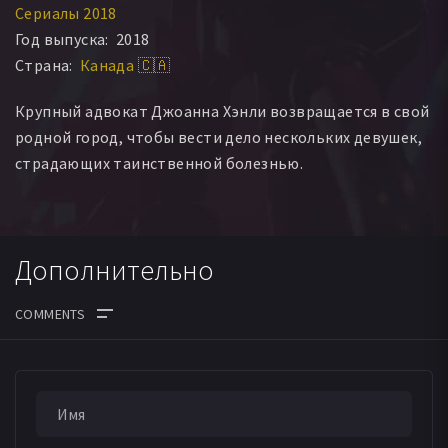
Сериалы 2018
Крис Сигурдсон
Дарси Фер
Montana Lehmann
Год выпуска:
2018
Джессика Маттен
Уилл Войтович
Jerni Stewart
Страна:
Канада 🇨🇦
Чад Брюс
Робин Руэл
Ребекка Гибсон
Мэттью Стефансон
Jackson Blake
Эми Коулдуэлл
Крупный адвокат Джоанна Хэнли возвращается в свой
Jaydee-Lynn McDougall
Michael Manuel Oliveira
родной город, чтобы вести дело нескольких девушек,
Мэдди Томпсон
Omar Kye Benson
страдающих таинственной болезнью.
Дополнительно
ДАТА ВЫХОДА СЕРИЙ