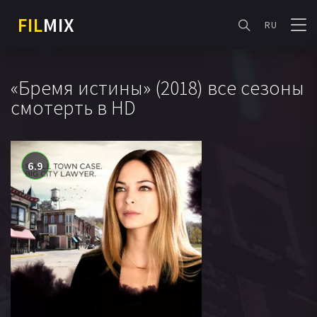
FIL
MIX
RU
«Бремя истины» (2018) все сезоны
смотерть в HD
6.9