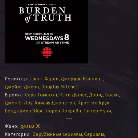
Режиссер:
Грант Харви
Джордан Каннинг
Джеймс Дженн
Douglas Mitchell
В ролях:
Сара Томпсон
Кэти Дуглас
Дэвид Браун
Джон Б. Лоу
Алисия Джонстон
Кристин Крук
Бенджамин Эйрс
Лорен Кокрейн
Питер Муни
Star Slade
Никола Коррейя-Дамуд
Жанр:
драма 😫
Мигвун Фэйрбразер
Анвен О’Дрискол
Алекс Картер
Категории:
Зарубежные сериалы
Сериалы
Кассандра Потенза
Аарон Хьюз
Карл Тордарсон