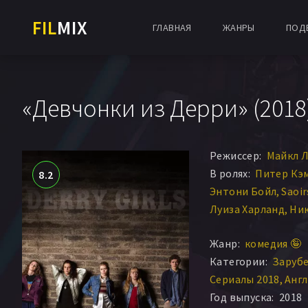
FIL
MIX
ГЛАВНАЯ
ЖАНРЫ
ПОД
«Девчонки из Дерри» (2018
Режиссер:
Майкл 
В ролях:
Питер Кэ
8.2
Энтони Бойл
Saoi
Луиза Харланд
Ник
Джеми-Ли О’Донн
Жанр:
комедия 🤪
Тара Линн О’Нил
К
Категории:
Заруб
Томми Тирнан
Йен
Сериалы 2018
Англ
Шиван МакСуини
Год выпуска:
2018
Амелия Краули
Дж