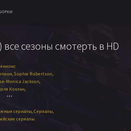
БОРКИ
) все сезоны смотерть в HD
Леннокс
мпион
Sophie Robertson
rse-Monica Jackson
оля Кохлан
елл
Дилан Ллевелин
эти Кира Кларк
ежные сериалы
Сериалы
 МакЭлхинни
ийские сериалы
Барбара Эдейр
эми Бимиш
Пол Маллон