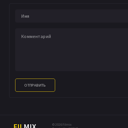
город, Эрин разби
проблемами...
ОТПРАВИТЬ
FIL
MIX
© 2026 Filmix