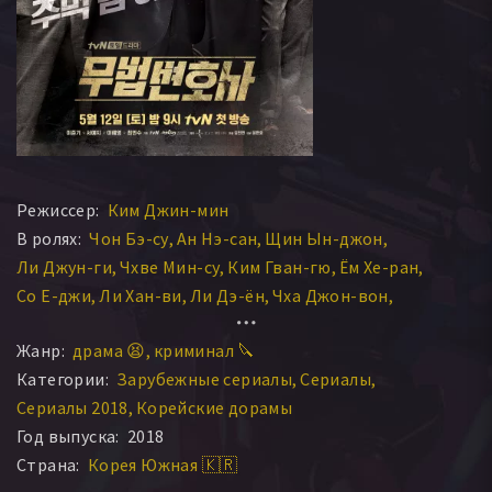
Режиссер:
Ким Джин-мин
В ролях:
Чон Бэ-су
Ан Нэ-сан
Щин Ын-джон
Ли Джун-ги
Чхве Мин-су
Ким Гван-гю
Ём Хе-ран
Со Е-джи
Ли Хан-ви
Ли Дэ-ён
Чха Джон-вон
Ли Хе-ён
Чон Джин-ги
Пак Чон-хак
Жанр:
драма 😫
криминал 🔪
Категории:
Зарубежные сериалы
Сериалы
Сериалы 2018
Корейские дорамы
Год выпуска:
2018
Страна:
Корея Южная 🇰🇷