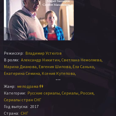
Режиссер:
Владимир Устюгов
В ролях:
Александр Никитин
Светлана Немоляева
Марина Дианова
Евгения Шипова
Ёла Санько
Екатерина Семина
Ксения Кутепова
Сергей Маховиков
Марат Башаров
Жанр:
мелодрама 👫
Екатерина Воронина
Евгений Пуцыло
Категории:
Русские сериалы
Сериалы
Россия
Сериалы стран СНГ
Год выпуска:
2017
Страна:
СНГ