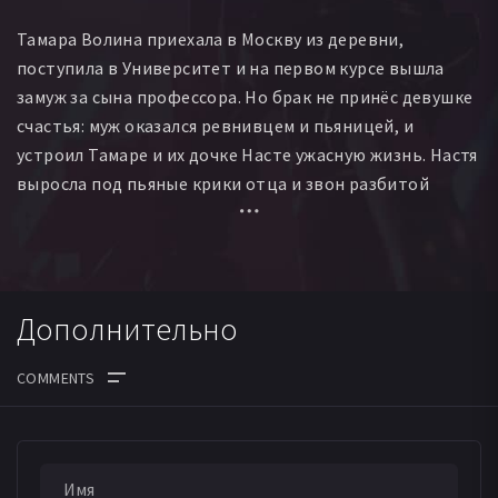
Тамара Волина приехала в Москву из деревни,
поступила в Университет и на первом курсе вышла
замуж за сына профессора. Но брак не принёс девушке
счастья: муж оказался ревнивцем и пьяницей, и
устроил Тамаре и их дочке Насте ужасную жизнь. Настя
выросла под пьяные крики отца и звон разбитой
посуды, видя страх Тамары. Из-за постоянных
скандалов дома, Настя не справлялась с учёбой, и
однажды Тамару вызвал директор школы – Евгений
Павлович Ильин. Рядовой разговор обернулся
Дополнительно
настоящей драмой и повлёк за собой неожиданные
последствия для героев.
ДАТА ВЫХОДА СЕРИЙ