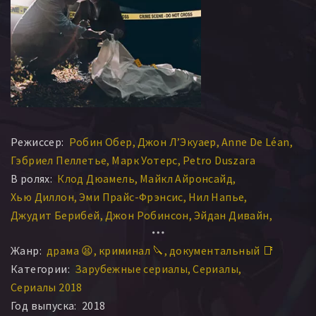
Режиссер:
Робин Обер
Джон Л’Экуаер
Anne De Léan
Гэбриел Пеллетье
Марк Уотерс
Petro Duszara
В ролях:
Клод Дюамель
Майкл Айронсайд
Хью Диллон
Эми Прайс-Фрэнсис
Нил Напье
Джудит Берибей
Джон Робинсон
Эйдан Дивайн
Кайл Гейтхаус
Рон Лиа
Локлин Манро
Остин Даффи
Жанр:
драма 😫
криминал 🔪
документальный 📑
Максим Рой
Lara Binamé
Хамза Хак
Джуэл Стэйт
Категории:
Зарубежные сериалы
Сериалы
Крис Каверен
Дэниэл Кэш
Келли Крэйг
Сериалы 2018
Питер Майкл Диллон
Марк Дэй
Пол Хопкинс
Год выпуска:
2018
Милен Робик
Кеннет Митчелл
Sean Patrick Dolan