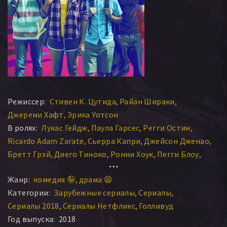
Режиссер:
Стивен К. Цутида
Райан Шираки
Джереми Хафт
Эрика Уотсон
В ролях:
Лукас Гейдж
Паула Гарсес
Регги Остин
Ricardo Adam Zarate
Сьерра Капри
Джейсон Дженао
Бретт Грэй
Диего Тиноко
Ронни Хоук
Пегги Блоу
Хулио Масиас
Джессика Гарсиа
Джакинг Гиллори
Жанр:
комедия 🤪
драма 😫
Эмилио Ривера
Джилл Бейси
Эме Иквуакор
Категории:
Зарубежные сериалы
Сериалы
Эрик Нил Гутьеррес
Лиза Маркос
Анджела Э. Гиббс
Сериалы 2018
Сериалы Нетфликс
Голливуд
Питер Мендоса
Куэто Йеска
Хоуп Бэнкс
Год выпуска:
2018
Дэнни Рамирес
Мейи Эппл Там
Келли Доун Хэнкок