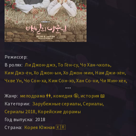
Режиссер:
В ролях:
Ли Джон-джэ
То Гён-су
Чо Хан-чхоль
Ким Джэ-ён
Хо Джон-ын
Хо Джон-мин
Нам Джи-хён
Чхве Ун
Чо Сон-ха
Ким Сон-хо
Хан Со-хи
Чи Мин-хёк
Юн Тхэ-ён
Ли Хэ-ын
Ли Мин-джи
Чхве Мён-бин
Жанр:
мелодрама 👫
комедия 🤪
история 📖
Кан Ён-сок
Категории:
Зарубежные сериалы
Сериалы
Сериалы 2018
Корейские дорамы
Год выпуска:
2018
Страна:
Корея Южная 🇰🇷