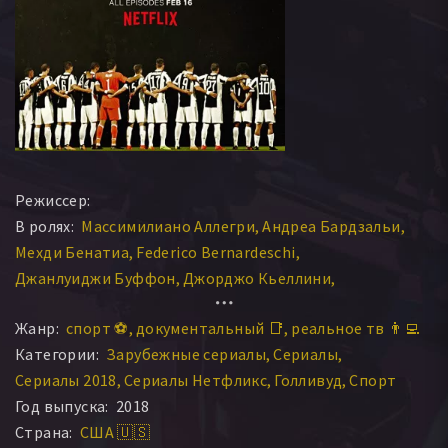
Режиссер:
В ролях:
Массимилиано Аллегри
Андреа Бардзальи
Мехди Бенатиа
Federico Bernardeschi
Джанлуиджи Буффон
Джорджо Кьеллини
Douglas Costa
Хуан Куадрадо
Пауло Дибала
Жанр:
спорт ⚽
документальный 📑
реальное тв 👨‍💻
Juventus F.C.
Федерико Бернардески
Дуглас Коста
Категории:
Зарубежные сериалы
Сериалы
Ювентус
Massimiliano Allegri
Гонсало Игуаин
Сериалы 2018
Сериалы Нетфликс
Голливуд
Спорт
Сами Хедира
Штефан Лихтштайнер
Год выпуска:
2018
Марио Манджукич
Клаудио Маркизио
Страна:
США 🇺🇸
Миралем Пьянич
Alex Sandro