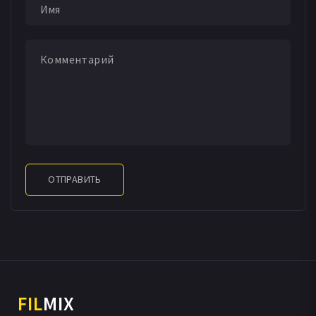
Келли Ван дер Бёрг
Вейн Уорд
Джеймисон Крэмер
Joe Campbell
Уильям Гринблатт
Аманда Томсон
Род Карли
Келси Руль
Кит Вейман
MacKenzie Boyd-Garrison
Лео Верник
Rosie Simon
James Eddy
Пол Дж. Бэллин
Brad Robinson
Calista Schlosser
Kwest Shaganash
Элли Уайт
Рэнди Ли Батчер
Кэсси Оуок
Helen Kozlowski
Джереми Кормье
Carter Belanger
Emily Debowski
Paige Locke
Stephanie Moran
Грег Тремблэ
Caleb Geden
Sarah King Gold
Scott McCallum
ОТПРАВИТЬ
Karen Schiavone
FIL
MIX