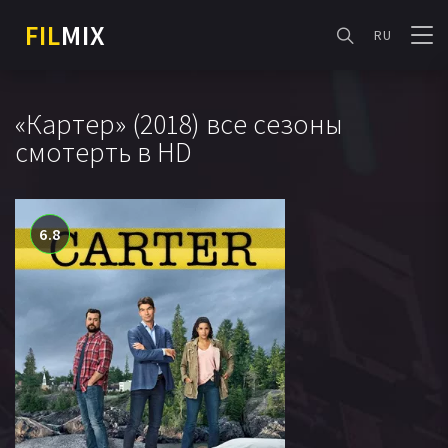
FIL
MIX
RU
«Картер» (2018) все сезоны
смотерть в HD
6.8