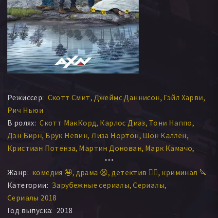
Режиссер:
Скотт Смит
Джеймс Даннисон
Гэйл Харви
Рич Ньюи
В ролях:
Скотт МакКорд
Карлос Диаз
Тони Наппо
Дэн Бирн
Брук Невин
Лиза Нортон
Шон Каллен
Кристиан Потенза
Мартин Донован
Марк Камачо
Шерри Миллер
Джефферсон Браун
Жанр:
комедия 🤪
драма 😫
детектив 🕵️‍♂️
криминал 🔪
Джерри Мендичино
Джерри О’Коннелл
Категории:
Зарубежные сериалы
Сериалы
Ребекка Ромейн
Кэрри-Линн Нилс
Варун Саранга
Сериалы 2018
Кристиан Бруун
Нола Аугустсон
Софи Уолкер
Год выпуска:
2018
Нил Кроун
Стивен Хусар
Энтони Юлк
Kelly Boegel