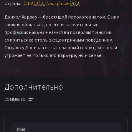
Страна:
США 🇺🇸
Австралия 🇦🇺
Мелисса Бонн
Джо Клочек
Daniel Millar
Реми Хий
Wayne Quilliam
Трейси Филмер
Киара Фриман
Дэниэл Харроу — блестящий патологоанатом. С ним
Винни Мзембе
Danxia Yang
Ella Newton
Patrice Cox
сложно общаться, но его исключительные
Martinia O'Sullivan
Pari Parandoush
Johnathan Sharp
профессиональные качества позволяют многим
Patrick Atchison
Melanie Hayward
Cierra Loren
смириться со столь эксцентричным поведением.
Neil Stoddart
Simone Annan
Майкл Бэлк
Однако у Дэниэла есть страшный секрет, который
Аарон Дэвисон
Simon Durrell
Sana Faifai
угрожает не только его карьере, но и семье.
Шон Эдвард Фрейзер
Britt Goodwin
Earl John
Ларк Ли
Anna Mathiassen
Трэйси Максвелл
Кай Пантано
Cathy Sies
Вико Таи
Эмма Райт
Дополнительно
ДАТА ВЫХОДА СЕРИЙ