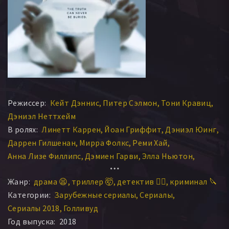
Режиссер:
Кейт Дэннис
Питер Сэлмон
Тони Кравиц
Дэниэл Неттхейм
В ролях:
Линетт Каррен
Йоан Гриффит
Дэниэл Юинг
Даррен Гилшенан
Мирра Фолкс
Реми Хай
Анна Лизе Филлипс
Дэмиен Гарви
Элла Ньютон
Робин Малкольм
Хантер Пейдж-Лошар
Ули Латукефу
Жанр:
драма 😫
триллер 🤯
детектив 🕵️‍♂️
криминал 🔪
Николас Браун
Мэттью Найт
Меган Смарт
Категории:
Зарубежные сериалы
Сериалы
Патрик Каллен
Кармел Роуз
Пьера Форде
Сериалы 2018
Голливуд
Ари Бойлэнд
Джон Квестед
Тара Рэйт
Jon Prasida
Год выпуска:
2018
Джанелл Бэйли
Джолин Андерсон
Айвор Кэнтс