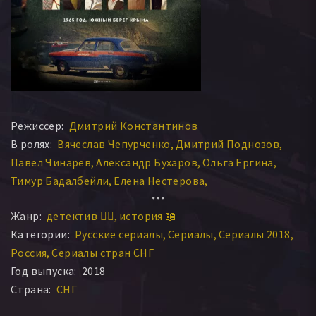
Режиссер:
Дмитрий Константинов
В ролях:
Вячеслав Чепурченко
Дмитрий Поднозов
Павел Чинарёв
Александр Бухаров
Ольга Ергина
Тимур Бадалбейли
Елена Нестерова
Алексей Комашко
Виталия Корниенко
Пётр Фёдоров
Жанр:
детектив 🕵️‍♂️
история 📖
Константин Чепурин
Евгений Антропов
Категории:
Русские сериалы
Сериалы
Сериалы 2018
Дарья Урсуляк
Мария Смольникова
Россия
Сериалы стран СНГ
Год выпуска:
2018
Страна:
СНГ