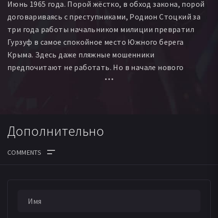
Июнь 1965 года. Порой жёстко, в обход закона, порой
договариваясь с преступниками, Родион Стоцкий за
три года работы начальником милиции превратил
Гурзуф в самое спокойное место Южного берега
Крыма. Здесь даже пляжные мошенники
предпочитают не работать. Но в начале нового
курортного сезона за пару дней происходит сразу
несколько преступлений: расстреливают блатных в
такси; грабят грузовик, который везёт зарплату для
работников «Артека»; совершают разбойное
Дополнительно
нападение на подпольное игорное заведение. Стоцкий
понимает, что все эти преступления связаны, и он
должен найти преступников в самые кратчайшие
сроки. В расследовании ему помогает старый
ДАТА ВЫХОДА СЕРИЙ
знакомый Тарас Зайцев, который перебрался с семьёй
в Крым следом за Стоцким.