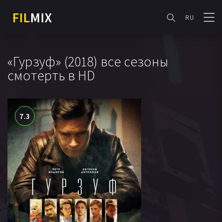
FIL
MIX
RU
«Гурзуф» (2018) все сезоны
смотерть в HD
7.3