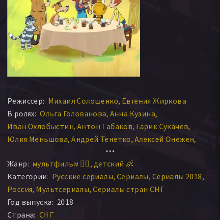
Режиссер:
Михаил Солошенко
Евгения Жиркова
В ролях:
Ольга Голованова
Анна Кузина
Иван Охлобыстин
Антон Табаков
Гарик Сукачев
Юлия Меньшова
Андрей Тенетко
Алексей Онежен
Беата Сухова
Лев Кузин
Жанр:
мультфильм 🧚‍♀️
детский 👶
Категории:
Русские сериалы
Сериалы
Сериалы 2018
Россия
Мультсериалы
Сериалы стран СНГ
Год выпуска:
2018
Страна:
СНГ