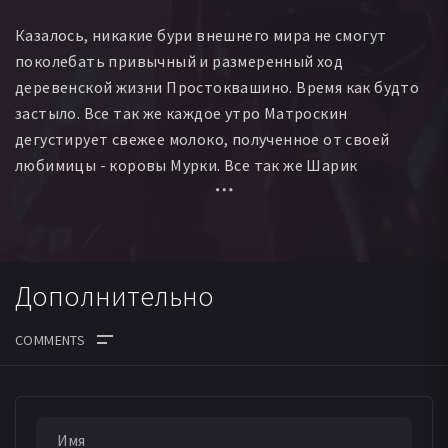
Казалось, никакие бури внешнего мира не смогут
поколебать привычный и размеренный ход
деревенской жизни Простоквашино. Время как будто
застыло. Все так же каждое утро Матроскин
дегустирует свежее молоко, полученное от своей
любимицы - коровы Мурки. Все так же Шарик
проводит время в окрестных лесах, «фотоохотясь» на
редкую дичь. Правда, теперь он научился
выкладывать фотографии своей добычи в интернет.
И все так же, при каждой возможности, их навещает
Дополнительно
Дядя Федор. И тогда они весело и дружно проводят
время своей мужской компанией. И когда им уже стало
казаться, что так будет всегда, внезапно все
изменилось с появлением одной маленькой девочки,
ДАТА ВЫХОДА СЕРИЙ
родной сестры Дяди Фёдора. И имя этой девочки –
Вера Павловна.