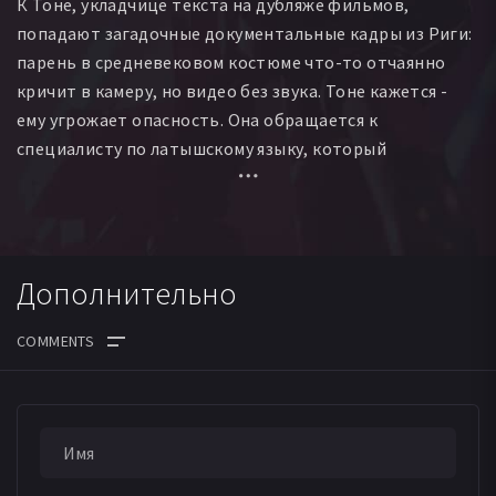
К Тоне, укладчице текста на дубляже фильмов,
Петр Журавлев
Андрей Аксенов
Алексей Ревякин
попадают загадочные документальные кадры из Риги:
Алексей Штукин
Вячеслав Викторов
парень в средневековом костюме что-то отчаянно
Валерий Сидоренко
Дмитрий Остапенко
кричит в камеру, но видео без звука. Тоне кажется -
Денис Шленков
Леандра Кудряшова
Регина Щукина
ему угрожает опасность. Она обращается к
Альбина Лисконог
Валентина Балеева
специалисту по латышскому языку, который
подтверждает - бедолага кричит, что его хотят убить.
Тоня просит лучшую подругу - рижскую журналистку,
разыскать оператора, снявшего эти кадры. Подруга
выясняет - он погиб. А на следующий день она
Дополнительно
исчезает. Тоня отправляется на поиски в Латвию, не
догадываясь, куда заведёт её эта таинственная
история, начавшаяся ещё в XV веке...
ДАТА ВЫХОДА СЕРИЙ