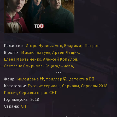
Режиссер:
Игорь Нурисламов
Владимир Петров
В ролях:
Михаил Батуев
Артем Лещик
Елена Мартыненко
Алексей Копылов
Светлана Смирнова-Кацагаджиева
Татьяна Чердынцева
Александр Большаков
Жанр:
мелодрама 👫
триллер 🤯
детектив 🕵️‍♂️
Владимир Жеребцов
Артур Ваха
Валерий Кухарешин
Категории:
Русские сериалы
Сериалы
Сериалы 2018
Андрей Перович
Екатерина Тарасова
Россия
Сериалы стран СНГ
Вероника Норина
Евгения Любимова
Год выпуска:
2018
Даниил Воропаев
Олег Леваков
Валентин Воробьев
Страна:
СНГ
Андрей Аверков
Виктор Выбриенко
Руслан Барабанов
Алексей Красноцветов