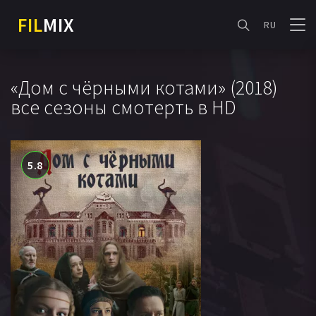
FIL
MIX
RU
«Дом с чёрными котами» (2018)
все сезоны смотерть в HD
5.8