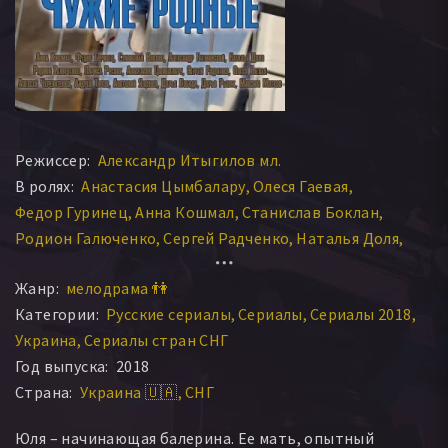
Режиссер:
Александр Итыгилов мл.
В ролях:
Анастасия Цымбалару
Олеся Гаевая
Федор Гуринец
Анна Кошмал
Станислав Боклан
Родион Галюченко
Сергей Радченко
Наталья Доля
Александр Гетманский
Лариса Руснак
Жанр:
мелодрама 👫
Категории:
Русские сериалы
Сериалы
Сериалы 2018
Украина
Сериалы стран СНГ
Год выпуска:
2018
Страна:
Украина 🇺🇦
СНГ
Юля – начинающая балерина. Ее мать, опытный