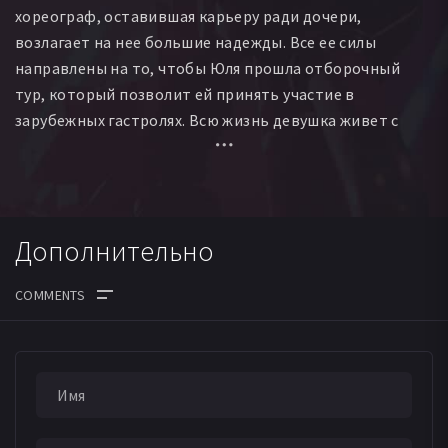
хореограф, оставившая карьеру ради дочери,
возлагает на нее большие надежды. Все ее силы
направлены на то, чтобы Юля прошла отборочный
тур, который позволит ей принять участие в
зарубежных гастролях. Всю жизнь девушка живет с
чувством, что «должна» матери, «обязана» воплотить
мечту и стать ее триумфом. Долгие годы Юля работала
до изнеможения ради одного момента. Но, упустив
свой звездный час, она понимает, что провал
Дополнительно
равносилен смерти. И Юля решает умереть… Но
попытка самоубийства оборачивается встречей,
которая навсегда изменит ее жизнь…
ДАТА ВЫХОДА СЕРИЙ