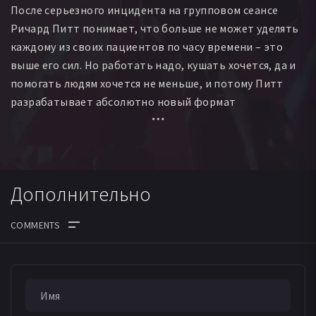
После серьезного инцидента на групповом сеансе
Толу Огунмефун
Джейсон Лэнгли
Stephen Teelan
Ричард Питт понимает, что больше не может уделять
Abby Russell
каждому из своих пациентов по часу времени – это
выше его сил. Но работать надо, кушать хочется, да и
помогать людям хочется не меньше, и потому Питт
разрабатывает абсолютно новый формат
психотерапии – короткие онлайн-беседы по вебке. И с
изумлением понимает, что его услуги – как раз то, чего
так не хватало людям. Ведь так легко сохранить
анонимность и необходимую дистанцию с врачом,
Дополнительно
сделав ему всего один звоночек в онлайн, когда что-то
тревожит.
ДАТА ВЫХОДА СЕРИЙ