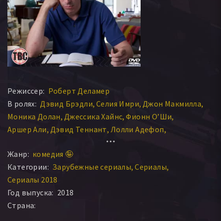
Режиссер:
Роберт Деламер
В ролях:
Дэвид Брэдли
Селия Имри
Джон Макмилла
Моника Долан
Джессика Хайнс
Фионн О’Ши
Аршер Али
Дэвид Теннант
Лолли Адефоп
Дэйзи Хаггард
Стивен Мэнгэн
Чарльз Дэнс
Жанр:
комедия 🤪
Даррен Бойд
Стив Орам
Сара Хэдлэнд
Аньяна Васан
Категории:
Зарубежные сериалы
Сериалы
Ричард Э. Грант
Джо Джойнер
Бебе Кейв
Сериалы 2018
Карл Теобалд
Кэтрин Паркинсон
James Sterndale
Год выпуска:
2018
Kaine Zajaz
Хавьер Марзан
Иэн Харт
Пол Риттер
Страна:
Шинед Мэтьюз
Гарри Ллойд
Конлет Хилл
Кевин Элдон
Элис Лоу
Maya Sondhi
Archie Madekwe