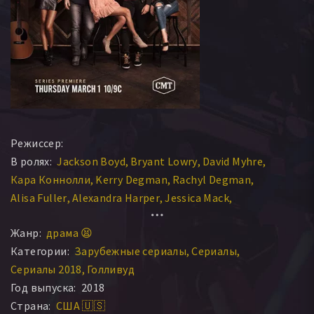
Режиссер:
В ролях:
Jackson Boyd
Bryant Lowry
David Myhre
Кара Коннолли
Kerry Degman
Rachyl Degman
Alisa Fuller
Alexandra Harper
Jessica Mack
Sarah Thomas
Savana Hodge
Жанр:
драма 😫
Категории:
Зарубежные сериалы
Сериалы
Сериалы 2018
Голливуд
Год выпуска:
2018
Страна:
США 🇺🇸