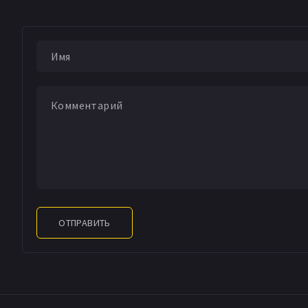
Сёрен Ленандер
Я
Igor Radosavljevic
Станислав Шевчик
Кристофер Полл
С
Астрид Рейнхарт
Кристоффер Сван
Carla Rasmussen
N
Leah Sandahl Tabou
Ulrik V. Skotte Espe
Вигго Кристенсен
Anders Ferninand
К
Henrik Stadager
Da
Мортен Б. Петерсе
ОТПРАВИТЬ
Sergio Giovanni Go
Хенрик Ёргенсон