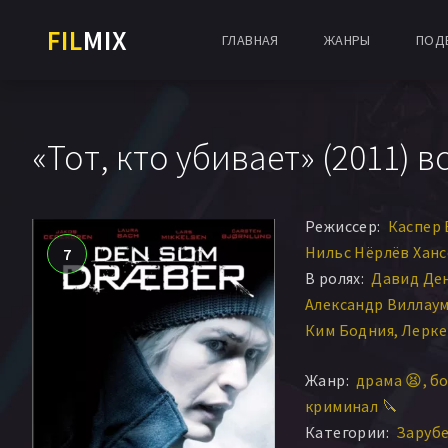
FIL
MIX
ГЛАВНАЯ
ЖАНРЫ
ПОД
«Тот, кто убивает» (2011) 
Режиссер:
Каспер
Нильс Нёрлёв Ханс
7
В ролях:
Давид Де
Александр Виллау
Ким Бодния
Лерке
Ульрих Томсен
Мик
Жанр:
драма 😫
бо
Карстен Бьорнлун
криминал 🔪
Андре Бабикян
Ра
Категории:
Заруб
Марек Магерецки