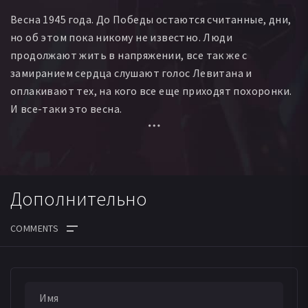
Валентин Касьян
Миша Хоменко
Галина Опанасенко
Весна 1945 года. До Победы остаются считанные, дни,
Наталья Кленина
Татьяна Печенкина
но об этом пока никому не известно. Люди
Андрей Пономаренко
Яна Ляхович
продолжают жить в напряжении, все так же с
Сергей Пономаренко
Олесь Кацион
замиранием сердца слушают голос Левитана и
Григорий Боковенко
Вячеслав Дудко
оплакивают тех, на кого все еще приходят похоронки.
Борислав Борисенко
Зоя Балкашинова
И все-таки это весна.
Сергей Тихомиров
Елена Скрипка
Александр Рачиба
Илона Бойко
Андрей Лелюх
Анатолий Черепнин
А значит снова нужно выходить в поле, пахать и сеять,
Станислав Пазенко
ведь жизнь-то продолжается. В деревне Марьино все
тоже идет своим чередом и если бы не появление
Дополнительно
Катерины, юной, амбициозной коммунистки, которая
по заданию партии возглавила колхоз, возможно и не
было бы этой истории...
ДАТА ВЫХОДА СЕРИЙ