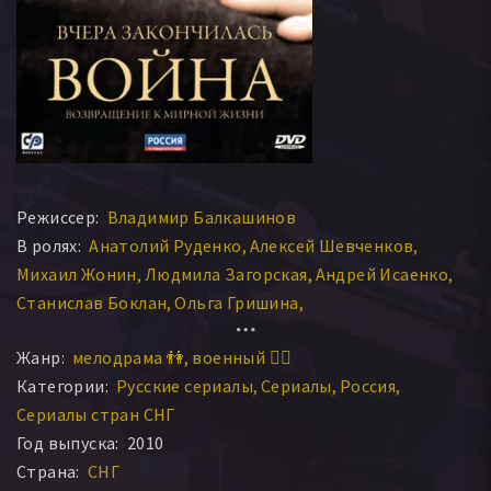
Режиссер:
Владимир Балкашинов
В ролях:
Анатолий Руденко
Алексей Шевченков
Михаил Жонин
Людмила Загорская
Андрей Исаенко
Станислав Боклан
Ольга Гришина
Дмитрий Суржиков
Николай Иванов
Жанр:
мелодрама 👫
военный 👨‍✈️
Сергей Радченко
Сергей Калантай
Сергей Деревянко
Категории:
Русские сериалы
Сериалы
Россия
Борис Георгиевский
Елена Дудина
Михаил Кришталь
Сериалы стран СНГ
Юлия Майборода
Александр Гетманский
Год выпуска:
2010
Олег Масленников
Богдан Ступка
Тарас Денисенко
Страна:
СНГ
Любовь Руденко
Сергей Щелкалин
Гарик Быстряков