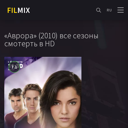
FIL
MIX
RU
«Аврора» (2010) все сезоны
смотерть в HD
7.1