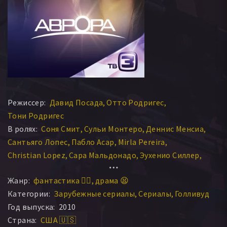
Режиссер:
Давид Посада
Отто Родригес
Тони Родригес
В ролях:
Соня Смит
Сульи Монтеро
Деннис Менсиа
Сантьяго Лопес
Пабло Асар
Mirla Pereira
Christian Lopez
Сара Мальдонадо
Эухенио Силлер
Хорхе Луис Пила
Лисетт Морелос
Жанр:
фантастика 🧙‍♀️
драма 😫
Рафаэль Де Ла Фуэнте
Гленда Галеано
Хуан С. Бофилл
Категории:
Зарубежные сериалы
Сериалы
Голливуд
Кевин Хьюмс
Эмерод Тубия
Анхелика Мария
Год выпуска:
2010
Клаудия Морено
Росалинда Родригес
Страна:
США 🇺🇸
Исмаэль ла Роса
Мельвин Кабрера
Каролина Техера