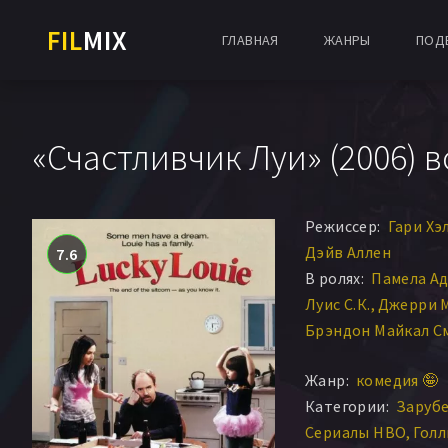
FIL
MIX
ГЛАВНАЯ
ЖАНРЫ
ПОД
«Счастливчик Луи» (2006) в
Режиссер:
Гари Хэ
Дэйв Аллен
7.6
В ролях:
Памела А
Луис С.К.
Джерри 
Брэндон Майкал С
Майкл Дж. Хэгерти
Жанр:
комедия 🤪
Пол Раджи
Майкл 
Категории:
Заруб
Лайн Одумс
Робер
Сериалы HBO
Голл
Кимберли Хоторн