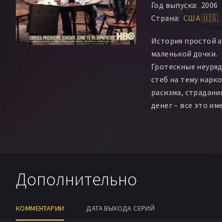
Год выпуска:
2006
Уильям Уолтон
Ни
Страна:
США 🇺🇸
Лаура Кайтлингер
Блесст Боуден
Тай
История простой а
Уэйн Уилдерсон
Та
маленькой дочки.
Стюарт Скелтон
М
Гротескные неуряд
Диг Уэйн
Милдред
стеб на тему нарк
Питер Гринвуд
Ро
расизма, страдани
Линдсэй Хестон
Д
денег – все это им
Лорен Берман
Дже
Дарлен Бел Грэйсо
Филлип Робак
Пол
Филип Д. Пинто
Эр
Дополнительно
КОММЕНТАРИИ
ДАТА ВЫХОДА СЕРИЙ