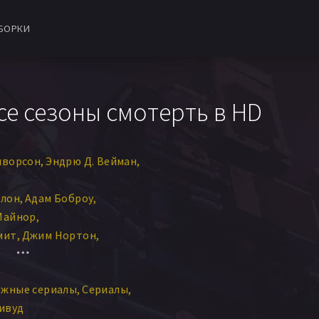
БОРКИ
се сезоны смотерть в HD
лворсон
Эндрю Д. Вейман
длон
Адам Боброу
Майнор
мит
Джим Нортон
Лу Майерс
Эмма Стоун
Лосон
Ной Харпстер
ежные сериалы
Сериалы
т Брюэр
Джим Тернер
ивуд
Тодд Бэрри
Келли Гулд