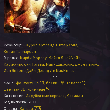
Режиссер:
Лауро Чартрэнд
Питер Холл
Кевин Танчароэн
В ролях:
Кирби Морроу
Майкл Джей Уайт
Кэри-Хироюки Тагава
Марк Дакаскос
Джон Льюис
Йен Энтони Дэйл
Дэвид Ли МакИннис
Каспер Ван Дин
Тамо Пеникетт
Аарон Ау
Жанр:
фантастика 🧙‍♀️
боевик 😎
триллер 🤯
Райан Роббинс
Серж Уд
Брайан Ти
Брайан Гудман
фэнтези 🧝‍♂️
криминал 🔪
Адриан Хью
Элисия Ротару
John Wusah
Категории:
Зарубежные сериалы
Сериалы
Питер Шинкода
Брайан Томпсон
Даррен Шалави
Год выпуска:
2011
Эрика Серра
Джери Райан
Мишель Ли
Колин Фу
Страна:
Канада 🇨🇦
Ларнел Стовэлл
Алекс Паунович
Морисса Танчароэн