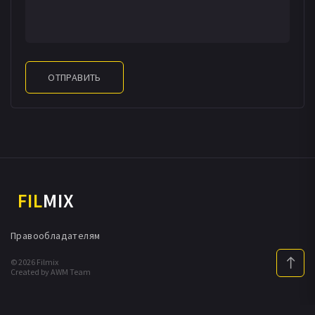
Мэтт Реймер
Колин Декер
Эли Загудакис
Шон Балбар
Джолин Трэн
Виктор Кимура
Йоко Татара
Ли Хендерсон
Брук Граефф
Шон Химмерик
Линдсей Малчак
Стюарт Вонг
ОТПРАВИТЬ
Ремингтон Хоффман
Даллас Джеймс Лью
Тьяго Робертс
Джейс Идзуно
Johnny Chan
И.Дж. Голд
Филлип Цуй
Ричард Пар
FIL
MIX
Правообладателям
© 2026 Filmix
Created by AWM Team